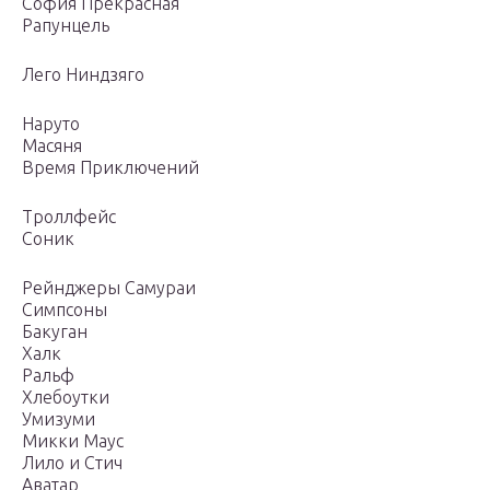
София Прекрасная
Рапунцель
Лего Ниндзяго
Наруто
Масяня
Время Приключений
Троллфейс
Соник
Рейнджеры Самураи
Симпсоны
Бакуган
Халк
Ральф
Хлебоутки
Умизуми
Микки Маус
Лило и Стич
Аватар