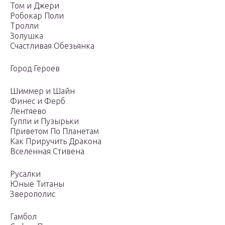
Том и Джери
Робокар Поли
Тролли
Золушка
Счастливая Обезьянка
Город Героев
Шиммер и Шайн
Финес и Ферб
Лентяево
Гуппи и Пузырьки
Приветом По Планетам
Как Приручить Дракона
Вселенная Стивена
Русалки
Юные Титаны
Зверополис
Гамбол