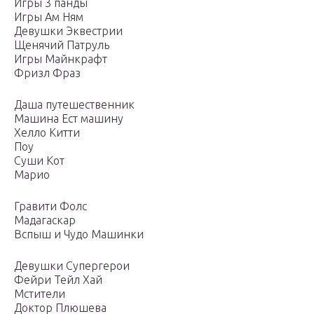
Игры 3 панды
Игры Ам Ням
Девушки Эквестрии
Щенячий Патруль
Игры Майнкрафт
Фризл Фраз
Даша путешественник
Машина Ест машину
Хелло Китти
Поу
Суши Кот
Марио
Гравити Фолс
Мадагаскар
Вспыш и Чудо Машинки
Девушки Супергерои
Фейри Тейл Хай
Мстители
Доктор Плюшева