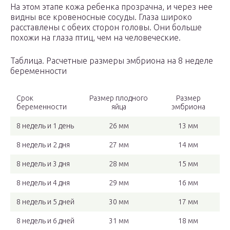
На этом этапе кожа ребенка прозрачна, и через нее
видны все кровеносные сосуды. Глаза широко
расставлены с обеих сторон головы. Они больше
похожи на глаза птиц, чем на человеческие.
Таблица. Расчетные размеры эмбриона на 8 неделе
беременности
Срок
Размер плодного
Размер
беременности
яйца
эмбриона
8 недель и 1 день
26 мм
13 мм
8 недель и 2 дня
27 мм
14 мм
8 недель и 3 дня
28 мм
15 мм
8 недель и 4 дня
29 мм
16 мм
8 недель и 5 дней
30 мм
17 мм
8 недель и 6 дней
31 мм
18 мм