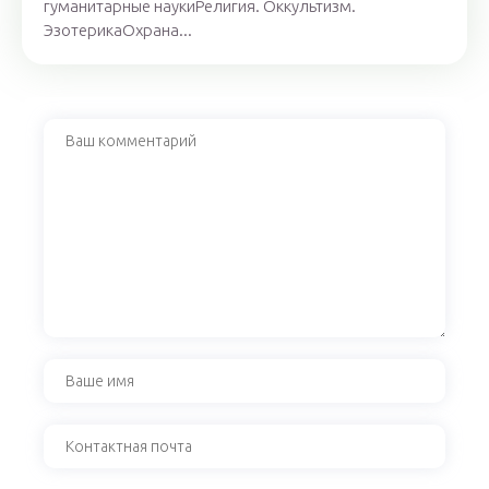
гуманитарные наукиРелигия. Оккультизм.
ЭзотерикаОхрана...