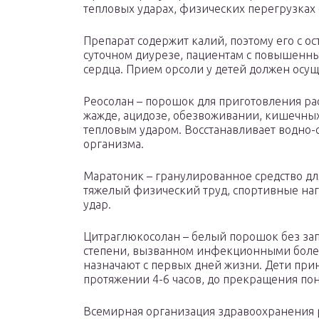
тепловых ударах, физических перегрузках
Препарат содержит калий, поэтому его с 
суточном диурезе, пациентам с повышенн
сердца. Прием орсоли у детей должен осущ
Реосолан – порошок для приготовления ра
жажде, ацидозе, обезвоживании, кишечных
тепловым ударом. Восстанавливает водно-
организма.
Маратоник – гранулированное средство дл
тяжелый физический труд, спортивные наг
удар.
Цитраглюкосолан – белый порошок без зап
степени, вызванном инфекционными болез
назначают с первых дней жизни. Дети при
протяжении 4-6 часов, до прекращения пон
Всемирная организация здравоохранения 