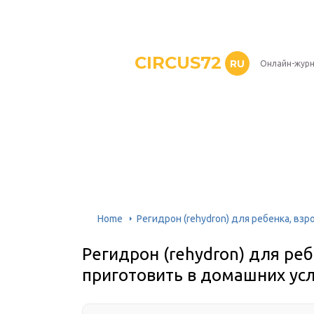
CIRCUS72
RU
Онлайн-журн
Home
Регидрон (rehydron) для ребенка, вз
Регидрон (rehydron) для реб
приготовить в домашних ус