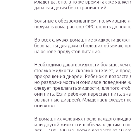
младенца, оно, в то же время так же явля
даваться детям без ограничений
Больные с обезвоживанием, получившие 
получать дома раствор ОРС вплоть до пол
Во всех случаях домашние жидкости должн
безопасны для дачи в больших объемах, п
на основе продуктов питания.
Необходимо давать жидкости больше, чем 
столько жидкости, сколько он хочет, и про
прекращения диареи. Ребенок в возрасте до
но раздражимость и сонливое поведение ч
следует предлагать жидкости, для того чтоб
они пить. Если ребенок перестает пить, зн
вызванные диареей. Младенцев следует кор
они хотят.
В домашних условиях после каждого жидког
или другой жидкости в объемах: детям в во
лет — 100–200 мл. Дети в возрасте от 10 л