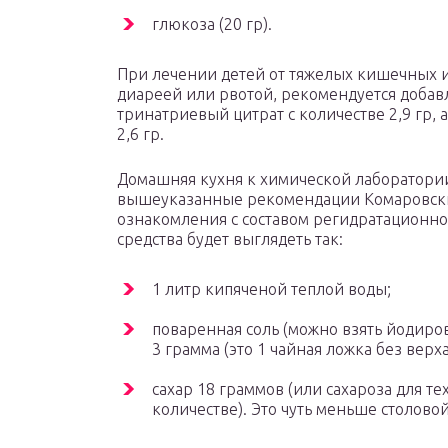
глюкоза (20 гр).
При лечении детей от тяжелых кишечных
диареей или рвотой, рекомендуется добавл
тринатриевый цитрат с количестве 2,9 гр, 
2,6 гр.
Домашняя кухня к химической лаборатории
вышеуказанные рекомендации Комаровски
ознакомления с составом регидратационно
средства будет выглядеть так:
1 литр кипяченой теплой воды;
поваренная соль (можно взять йодир
3 грамма (это 1 чайная ложка без верха
сахар 18 граммов (или сахароза для тех
количестве). Это чуть меньше столово