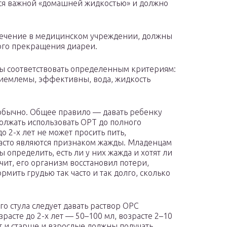
ется важной «домашней жидкостью» и должно
лечение в медицинском учреждении, должны
ного прекращения диареи.
ы соответствовать определенным критериям:
риемлемы, эффективны, вода, жидкость
обычно. Общее правило — давать ребенку
должать использовать ОРТ до полного
 2-х лет не может просить пить,
асто являются признаком жажды. Младенцам
ы определить, есть ли у них жажда и хотят ли
ачит, его организм восстановил потери,
мить грудью так часто и так долго, сколько
о стула следует давать раствор ОРС
зрасте до 2-х лет — 50–100 мл, возрасте 2–10
ет и старше и взрослые должны получать