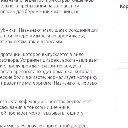
т назначать педиатры при острых кишечных
тельного пребывания на солнце, при
Ко
опасен для беременных женщин, не
клубники. Назначают малышам с рождения для
а при потере жидкости во время жары,
т как детям, так и взрослым.
идратации, которое выпускается в виде
аствора. Устраняет диарею, восстанавливает
вие, предупреждает развитие ацидоза
состав препарата входит ромашка, которая
ческие боли в животе, нормализует моторику
т развитие метеоризма. Назначают с первых
ого акта дефекации. Средство восполняет
всасывания в тонком кишечнике,
тей препарат может вызывать тошноту.
ая смесь. Назначают при острой диарее,