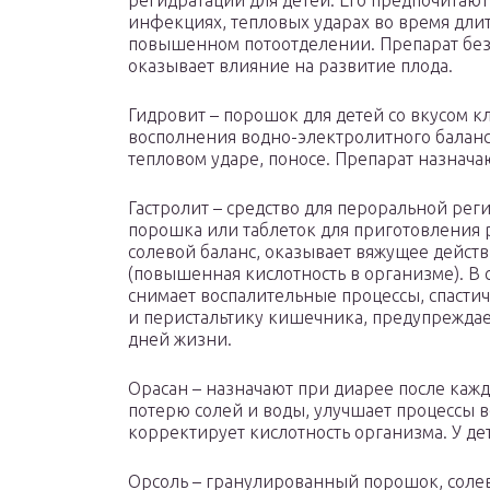
регидратации для детей. Его предпочитаю
инфекциях, тепловых ударах во время дли
повышенном потоотделении. Препарат без
оказывает влияние на развитие плода.
Гидровит – порошок для детей со вкусом 
восполнения водно-электролитного баланс
тепловом ударе, поносе. Препарат назначаю
Гастролит – средство для пероральной рег
порошка или таблеток для приготовления р
солевой баланс, оказывает вяжущее дейст
(повышенная кислотность в организме). В 
снимает воспалительные процессы, спасти
и перистальтику кишечника, предупреждае
дней жизни.
Орасан – назначают при диарее после кажд
потерю солей и воды, улучшает процессы 
корректирует кислотность организма. У де
Орсоль – гранулированный порошок, солев