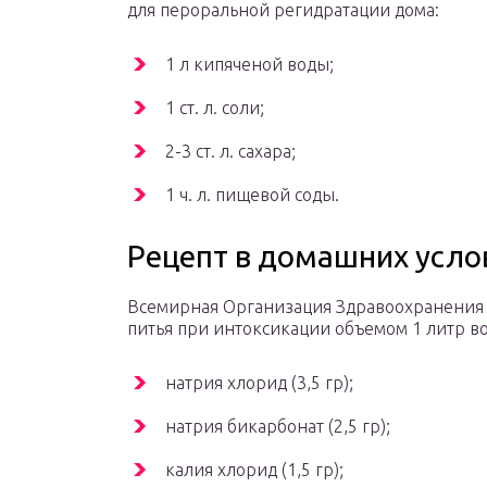
для пероральной регидратации дома:
1 л кипяченой воды;
1 ст. л. соли;
2-3 ст. л. сахара;
1 ч. л. пищевой соды.
Рецепт в домашних усло
Всемирная Организация Здравоохранения с
питья при интоксикации объемом 1 литр во
натрия хлорид (3,5 гр);
натрия бикарбонат (2,5 гр);
калия хлорид (1,5 гр);