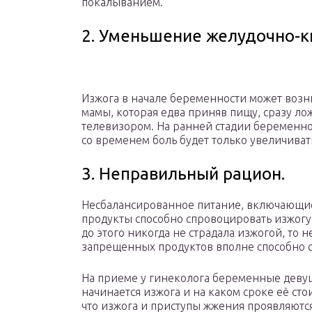
покалыванием.
2. Уменьшение желудочно-к
Изжога в начале беременности может возн
мамы, которая едва приняв пищу, сразу ло
телевизором. На ранней стадии беременнос
со временем боль будет только увеличиват
3. Неправильный рацион.
Несбалансированное питание, включающие
продукты способно спровоцировать изжогу 
до этого никогда не страдала изжогой, то
запрещенных продуктов вполне способно с
На приеме у гинеколога беременные девуш
начинается изжога и на каком сроке её сто
что изжога и приступы жжения проявляютс