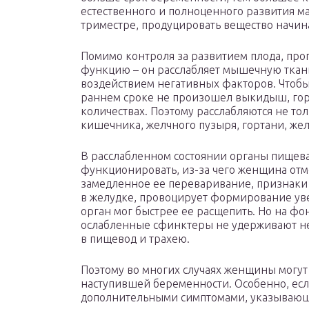
естественного и полноценного развития ма
триместре, продуцировать вещество начина
Помимо контроля за развитием плода, про
функцию – он расслабляет мышечную ткань
воздействием негативных факторов. Чтоб
раннем сроке не произошел выкидыш, гор
количествах. Поэтому расслабляются не то
кишечника, желчного пузыря, гортани, жел
В расслабленном состоянии органы пищев
функционировать, из-за чего женщина отм
замедленное ее переваривание, признаки
в желудке, провоцирует формирование уве
орган мог быстрее ее расщепить. Но на ф
ослабленные сфинктеры не удерживают неп
в пищевод и трахею.
Поэтому во многих случаях женщины могут
наступившей беременности. Особенно, ес
дополнительными симптомами, указывающ