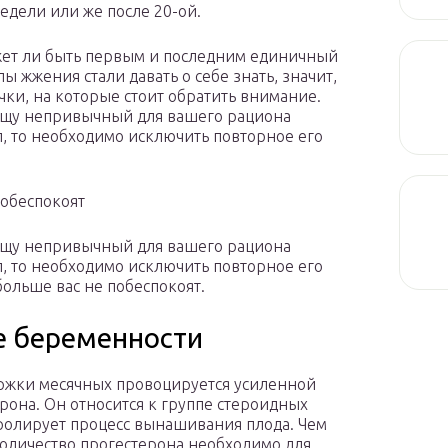
недели или же после 20-ой.
ожет ли быть первым и последним единичный
ы жжения стали давать о себе знать, значит,
ки, на которые стоит обратить внимание.
пищу непривычный для вашего рациона
п, то необходимо исключить повторное его
побеспокоят
пищу непривычный для вашего рациона
п, то необходимо исключить повторное его
больше вас не побеспокоят.
е беременности
ержки месячных провоцируется усиленной
рона. Он относится к группе стероидных
ролирует процесс вынашивания плода. Чем
оличество прогестерона необходимо для