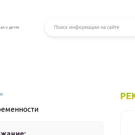
ал о детях
РЕ
ти
еременности
жание: