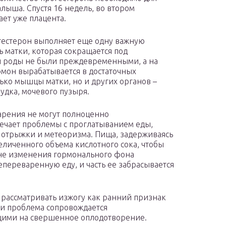
лыша. Спустя 16 недель, во втором
ет уже плацента.
гестерон выполняет еще одну важную
 матки, которая сокращается под
ы роды не были преждевременными, а на
мон вырабатывается в достаточных
лько мышцы матки, но и других органов –
удка, мочевого пузыря.
арения не могут полноценно
ечает проблемы с проглатыванием еды,
 отрыжки и метеоризма. Пища, задерживаясь
личенного объема кислотного сока, чтобы
оне изменения гормонального фона
ереваренную еду, и часть ее забрасывается
 рассматривать изжогу как ранний признак
ли проблема сопровождается
ими на свершенное оплодотворение.