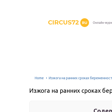
CIRCUS72
RU
Онлайн-журн
Home
Изжога на ранних сроках беременнос
Изжога на ранних сроках б
Содер