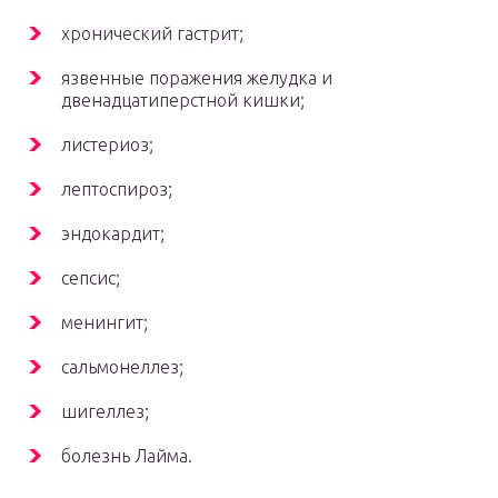
хронический гастрит;
язвенные поражения желудка и
двенадцатиперстной кишки;
листериоз;
лептоспироз;
эндокардит;
сепсис;
менингит;
сальмонеллез;
шигеллез;
болезнь Лайма.